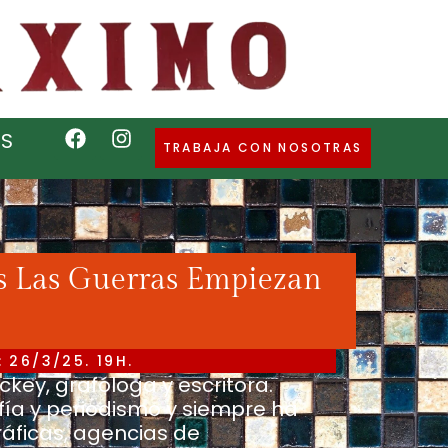
S
TRABAJA CON NOSOTRAS
s Las Guerras Empiezan
 26/3/25. 19H.
ockey, grafóloga y escritora.
sofía y periodismo y siempre ha
áficas, agencias de