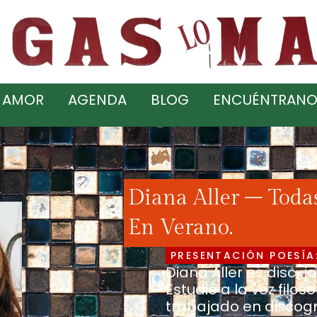
 AMOR
AGENDA
BLOG
ENCUÉNTRANO
Diana Aller – Toda
En Verano.
PRESENTACIÓN POESÍA:
Diana Aller es disc-j
Estudió a la vez filo
trabajado en discogr