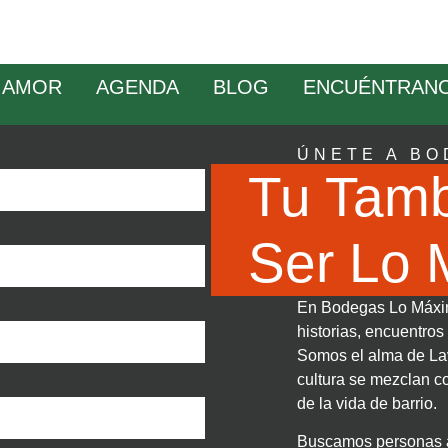
 AMOR
AGENDA
BLOG
ENCUÉNTRAN
ÚNETE A BO
Tu Tam
Ser Lo
En Bodegas Lo Máxim
historias, encuentro
Somos el alma de Lav
cultura se mezclan co
de la vida de barrio.
Buscamos personas au