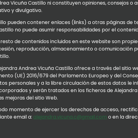
rea Vicuña Castillo ni constituyen opiniones, consejos o 
ivo y divulgativo.
llo pueden contener enlaces (links) a otras páginas de t
Castillo no puede asumir responsabilidades por el conten
 resto de contenidos incluidos en este website son propie
n, cesión, reproducción, almacenamiento o comunicación pú
llo.
ejandra Andrea Vicuña Castillo ofrece a través del sitio
ento (UE) 2016/679 del Parlamento Europeo y del Consejo, 
tos personales y a la libre circulación de estos datos l
orporados y serán tratados en los ficheros de Alejandra 
s mejoras del sitio Web.
do momento de ejercer los derechos de acceso, rectificac
iante email a:
alejandra.vicuna.c@gmail.com
o en la dire