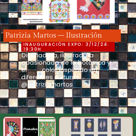
Patrizia Martos – Ilustración
INAUGURACIÓN EXPO: 3/12/24.
19:30H
Diseñadora, ilustradora
apasionada de la botánica y
el color inspirado en
diferentes culturas.
@patriziamartos